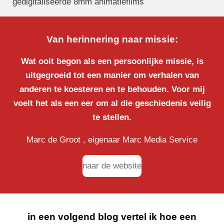
a
t
t
gedigitaliseerde 8mm animatiefilms
r
y
e
e
e
r
e
Van herinnering naar missie:
f
n
u
Wat ooit begon als een persoonlijke missie, is
l
uitgegroeid tot een manier om verhalen van
l
anderen te koesteren en te behouden. Voor mij
s
voelt het als een eer om al die geschiedenis veilig
c
te stellen.
r
Marc de Groot , eigenaar Marc Media Service
e
e
naar de website
n
in een volgend blog vertel ik hoe een