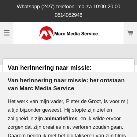
Whatsapp (24/7) telefoon: ma-za 10:00-20.00
Ga
0614052946
direct
naar
de
hoofdinhoud
Van herinnering naar missie:
Van herinnering naar missie: het ontstaan
van
Marc Media Service
Het werk van mijn vader, Pieter de Groot, is voor mij
altijd bijzonder geweest. Hij stopte zijn ziel en
zaligheid in zijn
animatiefilms
, en ik wilde ervoor
zorgen dat zijn creaties niet verloren zouden gaan.
Daarom begon ik met het digitaliseren van zijn films.