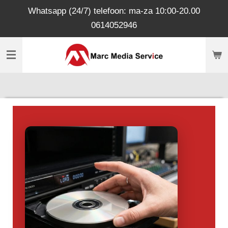
Whatsapp (24/7) telefoon: ma-za 10:00-20.00
Ga
0614052946
direct
naar
de
hoofdinhoud