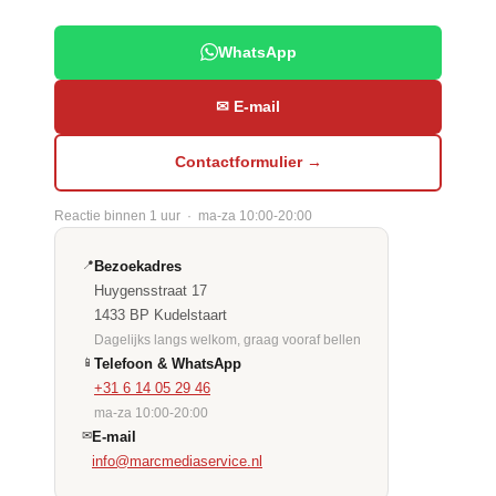
WhatsApp
✉ E-mail
Contactformulier →
Reactie binnen 1 uur · ma-za 10:00-20:00
📍
Bezoekadres
Huygensstraat 17
1433 BP Kudelstaart
Dagelijks langs welkom, graag vooraf bellen
📱
Telefoon & WhatsApp
+31 6 14 05 29 46
ma-za 10:00-20:00
✉
E-mail
info@marcmediaservice.nl