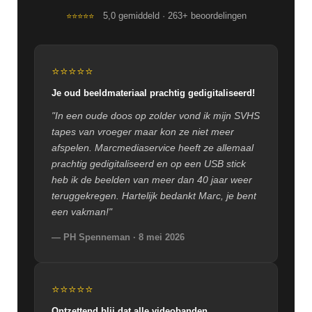
5,0 gemiddeld · 263+ beoordelingen
⭐⭐⭐⭐⭐
⭐⭐⭐⭐⭐
Je oud beeldmateriaal prachtig gedigitaliseerd!
"In een oude doos op zolder vond ik mijn SVHS
tapes van vroeger maar kon ze niet meer
afspelen. Marcmediaservice heeft ze allemaal
prachtig gedigitaliseerd en op een USB stick
heb ik de beelden van meer dan 40 jaar weer
teruggekregen. Hartelijk bedankt Marc, je bent
een vakman!"
— PH Spenneman · 8 mei 2026
⭐⭐⭐⭐⭐
Ontzettend blij dat alle videobanden...