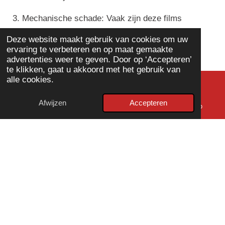
3.
Mechanische schade
: Vaak zijn deze films
meerdere keren afgespeeld op projectoren, wat
Deze website maakt gebruik van cookies om uw
krassen en scheuren kan veroorzaken.
ervaring te verbeteren en op maat gemaakte
advertenties weer te geven. Door op ‘Accepteren’
te klikken, gaat u akkoord met het gebruik van
alle cookies.
De opkomst van de videocamera:
Afwijzen
Accepteren
E-mailadres
Telefoonnummer
WhatsApp