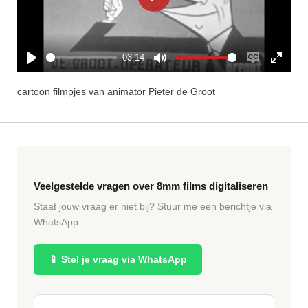
P
l
l
s
a
c
03:14
y
r
P
M
E
E
e
cartoon filmpjes van animator Pieter de Groot
l
u
n
n
e
a
t
a
t
n
y
e
b
e
l
r
e
f
Veelgestelde vragen over 8mm films digitaliseren
c
u
Staat jouw vraag er niet bij? Stuur me een berichtje via
a
l
WhatsApp.
p
l
t
s
📱 Stel je vraag via WhatsApp
i
c
o
r
n
e