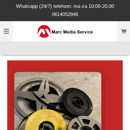
Whatsapp (24/7) telefoon: ma-za 10:00-20.00
Ga
0614052946
direct
naar
de
hoofdinhoud