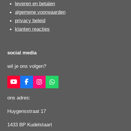
leveren en betalen
algemene voorwaarden
privacy beleid
klanten reacties
social media
wil je ons volgen?
Y
F
I
W
o
a
n
h
u
c
s
a
ons adres:
T
e
t
t
u
b
a
s
Huygensstraat 17
b
o
g
A
e
o
r
p
1433 BP Kudelstaart
k
a
p