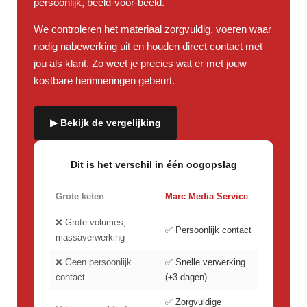
persoonlijk, beeld-voor-beeld.
We controleren het materiaal zorgvuldig, voeren waar
nodig nabewerking uit en houden direct contact met
jou als klant. Zo weet je precies wat er met jouw
kostbare herinneringen gebeurt.
▶ Bekijk de vergelijking
Dit is het verschil in één oogopslag
Grote keten
Marc Media Service
❌ Grote volumes,
✅ Persoonlijk contact
massaverwerking
❌ Geen persoonlijk
✅ Snelle verwerking
contact
(±3 dagen)
✅ Zorgvuldige