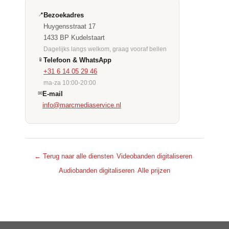
📍
Bezoekadres
Huygensstraat 17
1433 BP Kudelstaart
Dagelijks langs welkom, graag vooraf bellen
📱
Telefoon & WhatsApp
+31 6 14 05 29 46
ma-za 10:00-20:00
✉
E-mail
info@marcmediaservice.nl
← Terug naar alle diensten
Videobanden digitaliseren
·
·
Audiobanden digitaliseren
Alle prijzen
·