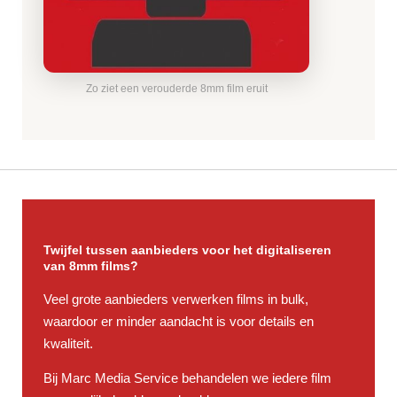
Zo ziet een verouderde 8mm film eruit
Twijfel tussen aanbieders voor het digitaliseren
van 8mm films?
Veel grote aanbieders verwerken films in bulk,
waardoor er minder aandacht is voor details en
kwaliteit.
Bij Marc Media Service behandelen we iedere film