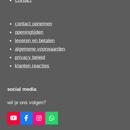
contact opnemen
openingtijden
leveren en betalen
algemene voorwaarden
privacy beleid
klanten reacties
social media
wil je ons volgen?
Y
F
I
W
o
a
n
h