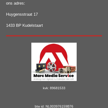
u
c
s
a
ons adres:
T
e
t
t
u
b
a
s
Huygensstraat 17
b
o
g
A
e
o
r
p
1433 BP Kudelstaart
k
a
p
m
kvk: 89681533
btw id: NL003976159B76