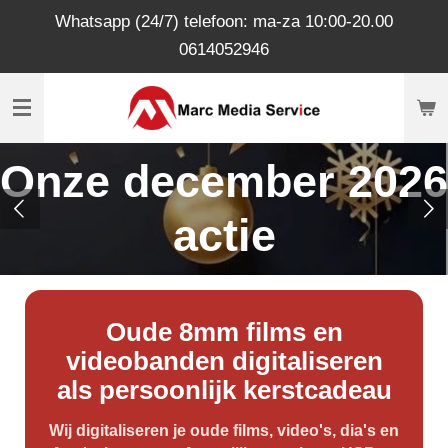
Whatsapp (24/7) telefoon: ma-za 10:00-20.00
Ga
0614052946
direct
naar
de
hoofdinhoud
Onze december 2026
actie
Oude 8mm films en
videobanden digitaliseren
als persoonlijk kerstcadeau
Wij digitaliseren je oude films, video's, dia's en