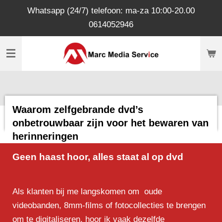
Whatsapp (24/7) telefoon: ma-za 10:00-20.00
Ga
0614052946
direct
naar
de
hoofdinhoud
Waarom zelfgebrande dvd’s
onbetrouwbaar zijn voor het bewaren van
herinneringen
Geen haast hoor, alles staat al op dvd
Als klanten bij me langskomen om oude
videobanden, 8mm-films of fotocollecties te brengen
om te digitaliseren, hoor ik vaak dezelfde