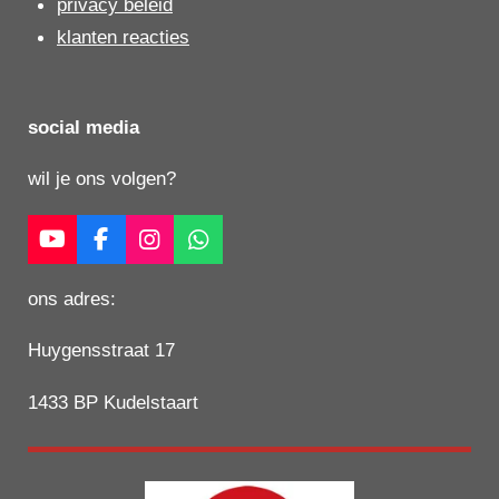
privacy beleid
klanten reacties
social media
wil je ons volgen?
Y
F
I
W
o
a
n
h
u
c
s
a
ons adres:
T
e
t
t
u
b
a
s
Huygensstraat 17
b
o
g
A
e
o
r
p
1433 BP Kudelstaart
k
a
p
m