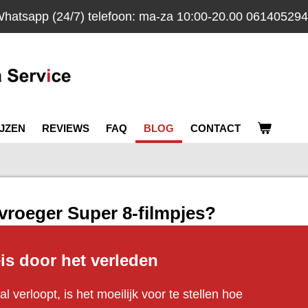
hatsapp (24/7) telefoon: ma-za 10:00-20.00 06140529
IJZEN
REVIEWS
FAQ
BLOG
CONTACT
vroeger Super 8-filmpjes?
is door het verleden
aal verloopt, is het moeilijk voor te stellen hoe