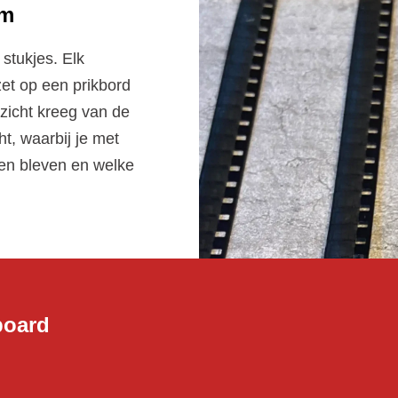
lm
 stukjes. Elk
et op een prikbord
rzicht kreeg van de
t, waarbij je met
en bleven en welke
board