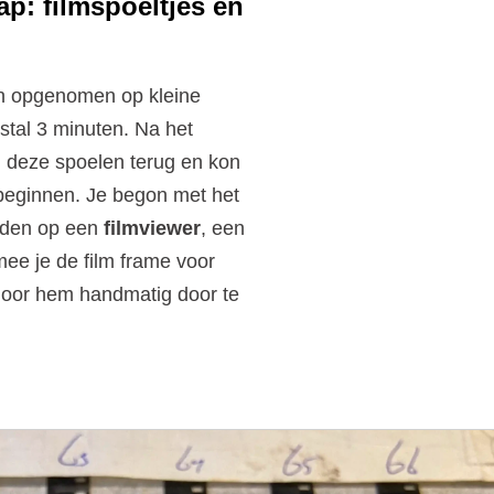
tap: filmspoeltjes en
en opgenomen op kleine
stal 3 minuten. Na het
 deze spoelen terug en kon
beginnen. Je begon met het
lden op een
filmviewer
, een
ee je de film frame voor
door hem handmatig door te