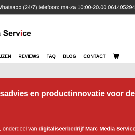
hatsapp (24/7) telefoon: ma-za 10:00-20.00 06140529
IJZEN
REVIEWS
FAQ
BLOG
CONTACT
fsadvies en productinnovatie voor de
k, onderdeel van
digitaliseerbedrijf Marc Media Servic