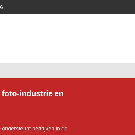
46
 foto-industrie en
e
ondersteunt
bedrijven in de