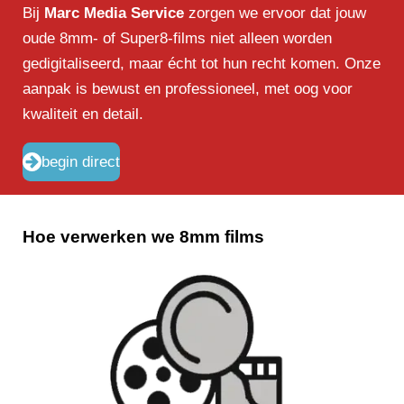
Bij
Marc Media Service
zorgen we ervoor dat jouw
oude 8mm- of Super8-films niet alleen worden
gedigitaliseerd, maar écht tot hun recht komen. Onze
aanpak is bewust en professioneel, met oog voor
kwaliteit en detail.
begin direct
Hoe verwerken we 8mm films