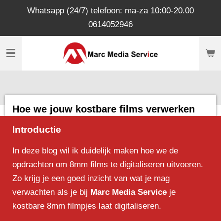
Whatsapp (24/7) telefoon: ma-za 10:00-20.00
Ga
0614052946
direct
naar
de
hoofdinhoud
Hoe we jouw kostbare films verwerken
Introductie
In deze blog wil ik duidelijk maken hoe we de
opdrachten om 8mm films te digitaliseren uitvoeren.
Zo krijg je een goed inzicht van wat je mag
verwachten als je bij
Marc Media Service
je
kostbare 8mm filmpjes laat digitaliseren.